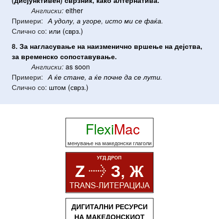
Англиски:
either
Примери:
А
удолу
,
а
угоре
,
исто
ми
се
фаќа
.
Слично со:
или (сврз.)
8.
За
нагласување
на
наизменично
вршење
на
дејства
,
за
временско
сопоставување
.
Англиски:
as soon
Примери:
А
ќе
стане
,
а
ќе
почне
да
се
лути
.
Слично со:
штом (сврз.)
Flexi
Mac
менување на македонски глаголи
ДИГИТАЛНИ РЕСУРСИ
НА МАКЕДОНСКИОТ