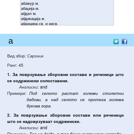
а
Вид збор:
Сврзник
Ранг: 45
1.
За
поврзување
зборовни
состави
и
реченици
што
се
содржински
сопоставени
.
Англиски:
and
Примери:
Под
селото
растат
големи
столетни
дабови
,
а
над
селото
се
протега
голема
букова
гора
.
2.
За
поврзување
зборовни
состави
или
реченици
што
се
надоврзуваат
содржински
.
Англиски:
and
Примери:
Таа
не
дојде
,
а
тоа
беше
вистинска
навреда
.