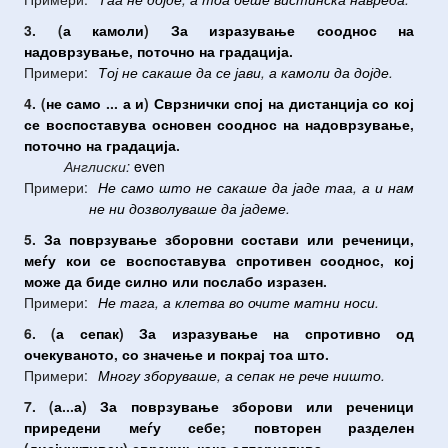
3. (
а
камоли
)
За
изразување
сооднос
на
надоврзување
,
поточно
на
градација
.
Примери:
Тој
не
сакаше
да
се
јави
,
а
камоли
да
дојде
.
4. (
не
само
...
а
и
)
Сврзнички
спој
на
дистанција
со
кој
се
воспоставува
основен
сооднос
на
надоврзување
,
поточно
на
градација
.
Англиски:
even
Примери:
Не
само
што
не
сакаше
да
јаде
таа
,
а
и
нам
не
ни
дозволуваше
да
јадеме
.
5.
За
поврзување
зборовни
состави
или
реченици
,
меѓу
кои
се
воспоставува
спротивен
сооднос
,
кој
може
да
биде
силно
или
послабо
изразен
.
Примери:
Не
тага
,
а
клетва
во
очите
матни
носи
.
6. (
а
сепак
)
За
изразување
на
спротивно
од
очекуваното
,
со
значење
и
покрај
тоа
што
.
Примери:
Многу
зборуваше
,
а
сепак
не
рече
ништо
.
7. (
а
...
а
)
За
поврзување
зборови
или
реченици
приредени
меѓу
себе
;
повторен
разделен
(
дисјунктивен
)
сврзник
,
како
алтернатива
.