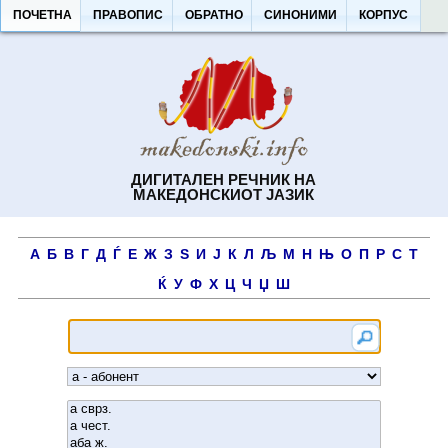
ПОЧЕТНА
ПРАВОПИС
ОБРАТНО
СИНОНИМИ
КОРПУС
ДИГИТАЛЕН РЕЧНИК НА
МАКЕДОНСКИОТ ЈАЗИК
А
Б
В
Г
Д
Ѓ
Е
Ж
З
Ѕ
И
Ј
К
Л
Љ
М
Н
Њ
О
П
Р
С
Т
Ќ
У
Ф
Х
Ц
Ч
Џ
Ш