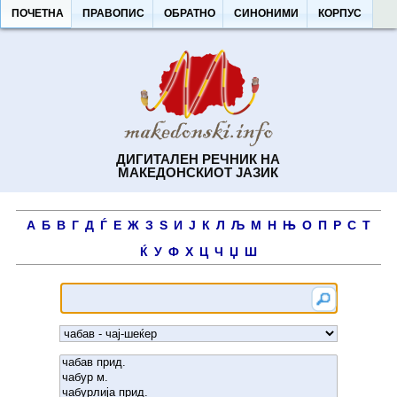
ПОЧЕТНА
ПРАВОПИС
ОБРАТНО
СИНОНИМИ
КОРПУС
ДИГИТАЛЕН РЕЧНИК НА
МАКЕДОНСКИОТ ЈАЗИК
А
Б
В
Г
Д
Ѓ
Е
Ж
З
Ѕ
И
Ј
К
Л
Љ
М
Н
Њ
О
П
Р
С
Т
Ќ
У
Ф
Х
Ц
Ч
Џ
Ш