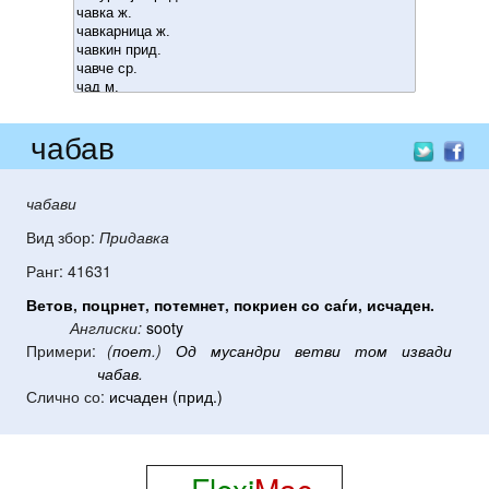
чабав
чабави
Вид збор:
Придавка
Ранг: 41631
Ветов
,
поцрнет
,
потемнет
,
покриен
со
саѓи
,
исчаден
.
Англиски:
sooty
Примери:
(
поет
.)
Од
мусандри
ветви
том
извади
чабав
.
Слично со:
исчаден (прид.)
Flexi
Mac