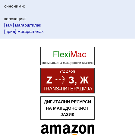
синоними:
колокации:
[зам] магарштилак
[прид] магарштилак
Flexi
Mac
менување на македонски глаголи
ДИГИТАЛНИ РЕСУРСИ
НА МАКЕДОНСКИОТ
ЈАЗИК